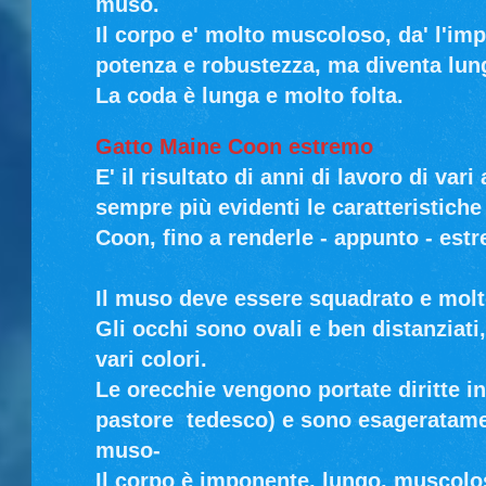
muso.
Il corpo e' molto muscoloso, da' l'imp
potenza e robustezza, ma diventa lung
La coda è lunga e molto folta.
Gatto Maine Coon estremo
E' il risultato di anni di lavoro di var
sempre più evidenti le caratteristiche
Coon, fino a renderle - appunto - est
Il muso deve essere squadrato e mol
Gli occhi sono ovali e ben distanziati
vari colori.
Le orecchie vengono portate diritte i
pastore tedesco) e sono esageratamen
muso-
Il corpo è imponente, lungo, muscolo